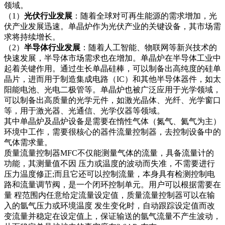
领域。
（1）
光伏行业
发展
：随着全球对可再生能源的需求增加，光
伏产业发展迅速。单晶炉作为光伏产业的关键设备，其市场需
求将持续增长。
（2）
半导体行业发
展
：随着人工智能、物联网等新兴技术的
快速发展，半导体市场需求也在增加。单晶炉在半导体工业中
起着关键作用。通过生长单晶硅棒，可以制备出高纯度的硅单
晶片，进而用于制造集成电路（IC）和其他半导体器件，如太
阳能电池、光电二极管等。单晶炉也被广泛应用于光学领域，
可以制备出高质量的光学元件，如激光晶体、光纤、光学窗口
等，用于激光器、光通信、光学仪器等领域。
其中单晶炉及晶炉设备是需要在惰性气体（氮气、氦气为主）
环境中工作，需要很核心的器件流量控制器，去控制设备中的
气体需求量。
质量流量控制器MFC不仅能测量气体的流量，具备流量计的
功能，其测量值不因 压力或温度的波动而失准，不需要进行
压力温度修正;而且它还可以控制流量，本身具有检测控制电
路和流量调节阀，是一个闭环控制单元。用户可以根据需要在
量 程范围内任意给定流量设定值，质量流量控制器可以在输
入的氩气压力或环境温度 发生变化时，自动跟踪设定值而改
变流量并稳定在设定值上，保证输送的氩气流量不产生波动，