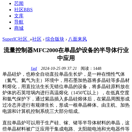
芯闻
社区
BBS
文库
导航
商城
SuperIC社区_
»
社区
›
综合版块
›
八面来风
流量控制器MFC2000在单晶炉设备的半导体行业
中应用
fasf
|
2024-10-25 09:37:21
|
阅读：1448
单晶硅炉，也称全自动直拉单晶生长炉，是一种在惰性气体
（氮气、氦气为主）环境中，用石墨加热器将多晶硅等多晶材
料熔化，用直拉法生长无错位单晶的设备，将多晶硅原料放在
炉体的石英坩埚内进行高温熔化（1450℃以上），在低真空度
和氩气保护下，通过紫晶插入多晶硅熔体后，在紫晶周围形成
过冷态并进行有规律生长，形成一根单晶棒体。由主机、加热
电源和计算机控制系统三大部分组成。
直拉单晶炉可以用于生产硅、镓、锗等半导体材料的单晶，这
些单晶材料被广泛应用于集成电路、太阳能电池和光电器件等