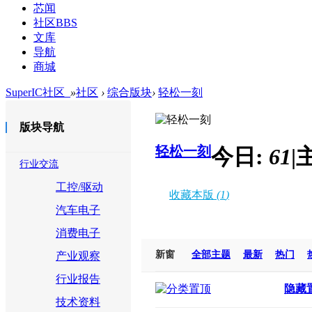
芯闻
社区
BBS
文库
导航
商城
SuperIC社区_
»
社区
›
综合版块
›
轻松一刻
版块导航
轻松一刻
今日:
61
|
行业交流
工控/驱动
收藏本版
(
1
)
汽车电子
消费电子
新窗
全部主题
最新
热门
产业观察
行业报告
隐藏
技术资料