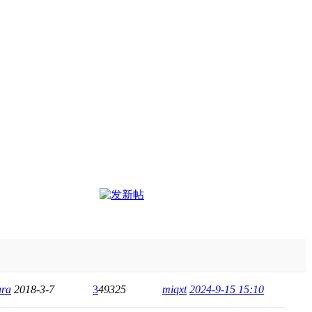
ara
2018-3-7
3
49325
miqxt
2024-9-15 15:10