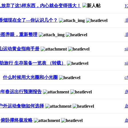
人放弃了这5样东西，内心就会变得强大！
Y
香烟现在全了---你认识几个？
美图养眼，重新整理
山运动黄金指南手册
s
助旅行 生存装备一览表 （转载）
s
什么时候用大光圈和小光圈
c
18年春运出行预测报告
户外运动食物如何选择
俯卧撑终极攻略