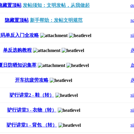
隐藏置顶帖
发帖须知：文明发帖，从我做起
a
隐藏置顶帖
新手帮助：发帖文明规范
s
数码单反入门全攻略
s
单反选购教程
夏日防晒知识集萃
开车抗疲劳攻略
驴行讲堂2 - 鞋（转）
s
驴行讲堂3 - 衣物（转）
s
驴行讲堂1 - 背包 （转）
s