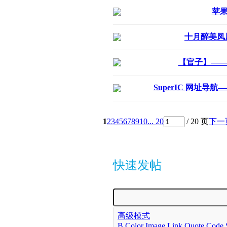
苹
十月醉美凤凰
【官子】——
SuperIC 网址导
1
2
3
4
5
6
7
8
9
10
... 20
/ 20 页
下一
快速发帖
高级模式
B
Color
Image
Link
Quote
Code