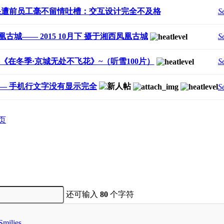
果遭前员工毫不留情吐槽：交互设计完全不及格
S
古城—— 2015 10月下 摄于湘西凤凰古城
S
《在冬季·京城无处不飞花》~（听雪100片）
S
航—— 手机行文字没有显示完全
S
页
还可输入
80
个字符
Smilies