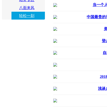
当一个
八面来风
轻松一刻
中国最贵的
登
自
20
浅谈