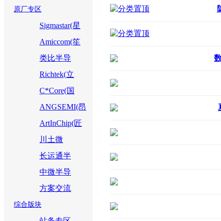
原厂专区
Sigmastar(星
宸科技)
Amiccom(笙
科)
类比半导
体
Richtek(立
錡)
C*Core(国
芯科技)
ANGSEMI(昂
赛微)
ArtInChip(匠
芯创)
川土微
长运通半
导体
中微半导
体
方案交流
综合版块
站务专区