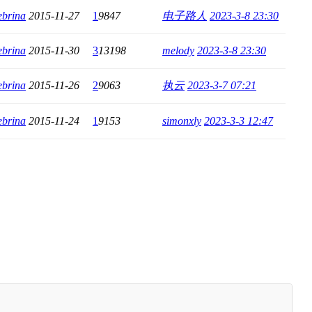
ebrina
2015-11-27
1
9847
电子路人
2023-3-8 23:30
ebrina
2015-11-30
3
13198
melody
2023-3-8 23:30
ebrina
2015-11-26
2
9063
执云
2023-3-7 07:21
ebrina
2015-11-24
1
9153
simonxly
2023-3-3 12:47