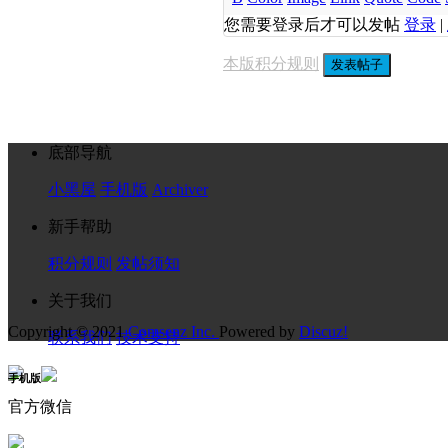
您需要登录后才可以发帖
登录
|
本版积分规则
发表帖子
底部导航
小黑屋
手机版
Archiver
新手帮助
积分规则
发帖须知
关于我们
Copyright © 2021
Comsenz Inc.
Powered by
Discuz!
联系我们
技术支持
手机版
官方微信