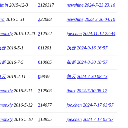
dmin
2015-12-3
2
120317
newshine
2024-7-23 23:16
ara
2016-5-31
2
22083
newshine
2023-3-26 04:10
imonxly
2015-12-20
2
12522
joe.chen
2024-11-12 22:44
执云
2016-5-1
0
11201
执云
2024-9-16 16:57
如是
2016-7-5
0
10005
如是
2024-8-30 18:57
执云
2018-2-11
0
9839
执云
2024-7-30 08:13
imonxly
2016-5-11
2
12903
tiaux
2024-7-30 08:12
imonxly
2016-5-12
2
14077
joe.chen
2024-7-17 03:57
imonxly
2016-5-10
1
13955
joe.chen
2024-7-17 03:57