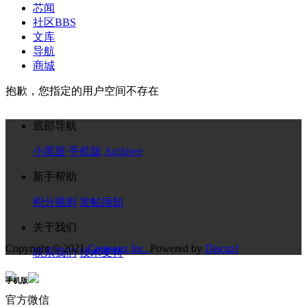
芯闻
社区
BBS
文库
导航
商城
抱歉，您指定的用户空间不存在
底部导航
小黑屋
手机版
Archiver
新手帮助
积分规则
发帖须知
关于我们
Copyright © 2021
Comsenz Inc.
Powered by
Discuz!
联系我们
技术支持
手机版
官方微信