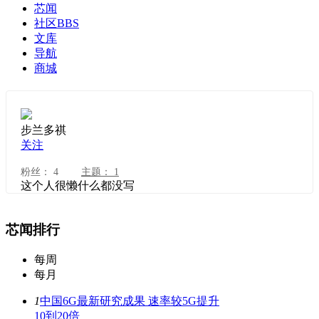
芯闻
社区
BBS
文库
导航
商城
步兰多祺
关注
粉丝：
4
主题：
1
这个人很懒什么都没写
芯闻排行
每周
每月
1
中国6G最新研究成果 速率较5G提升
10到20倍