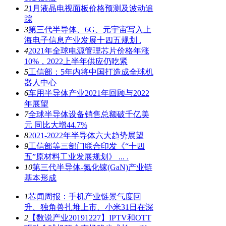
2
1月液晶电视面板价格预测及波动追
踪
3
第三代半导体、6G、元宇宙写入上
海电子信息产业发展十四五规划 .
4
2021年全球电源管理芯片价格年涨
10%，2022上半年供应仍吃紧
5
工信部：5年内将中国打造成全球机
器人中心
6
车用半导体产业2021年回顾与2022
年展望
7
全球半导体设备销售总额破千亿美
元 同比大增44.7%
8
2021-2022年半导体六大趋势展望
9
工信部等三部门联合印发《“十四
五”原材料工业发展规划》 ... .
10
第三代半导体-氮化镓(GaN)产业链
基本形成
1
芯闻周报：手机产业链景气度回
升、独角兽扎堆上市、小米31日在深
2
【数说产业20191227】IPTV和OTT