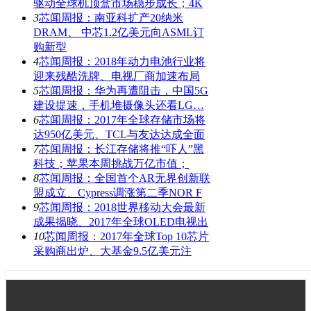
驱动全球机顶盒市场稳步成长；4K
3
芯闻周报：南亚科扩产20纳米
DRAM、 中芯1.2亿美元向ASML订
购新型
4
芯闻周报：2018年动力电池行业将
迎来残酷洗牌、电视厂商加速布局
5
芯闻周报：华为再遭阻击，中国5G
建设提速，手机堆摄像头还看LG…
6
芯闻周报：2017年全球存储市场将
达950亿美元、TCL与友达达成全面
7
芯闻周报：长江存储将推“吓人”黑
科技；苹果本周挑战万亿市值；
8
芯闻周报：全国首个AR无界创新联
盟成立、Cypress调涨第二季NOR F
9
芯闻周报：2018世界移动大会最新
成果揭晓、2017年全球OLED电视出
10
芯闻周报：2017年全球Top 10芯片
采购商出炉、大基金9.5亿美元注