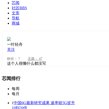
芯闻
社区
BBS
文库
导航
商城
一叶轻舟
关注
粉丝：
7
主题：
47
这个人很懒什么都没写
芯闻排行
每周
每月
1
中国6G最新研究成果 速率较5G提升
10到20倍