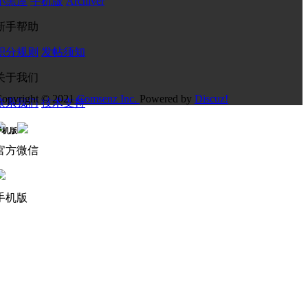
小黑屋
手机版
Archiver
新手帮助
积分规则
发帖须知
关于我们
opyright © 2021
Comsenz Inc.
Powered by
Discuz!
联系我们
技术支持
手机版
官方微信
手机版
务合作：marketing@superic.com
联系电话：0755-86548991