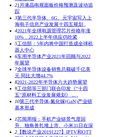
2
1月液晶电视面板价格预测及波动追
踪
3
第三代半导体、6G、元宇宙写入上
海电子信息产业发展十四五规划 .
4
2021年全球电源管理芯片价格年涨
10%，2022上半年供应仍吃紧
5
工信部：5年内将中国打造成全球机
器人中心
6
车用半导体产业2021年回顾与2022
年展望
7
全球半导体设备销售总额破千亿美
元 同比大增44.7%
8
2021-2022年半导体六大趋势展望
9
工信部等三部门联合印发《“十四
五”原材料工业发展规划》 ... .
10
第三代半导体-氮化镓(GaN)产业链
基本形成
1
芯闻周报：手机产业链景气度回
升、独角兽扎堆上市、小米31日在深
2
【数说产业20191227】IPTV和OTT