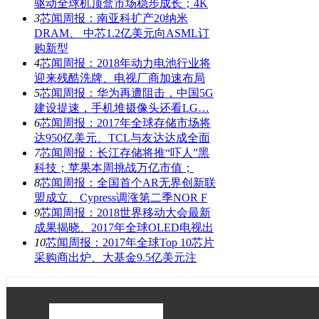
驱动全球机顶盒市场稳步成长；4K
3
芯闻周报：南亚科扩产20纳米
DRAM、 中芯1.2亿美元向ASML订
购新型
4
芯闻周报：2018年动力电池行业将
迎来残酷洗牌、电视厂商加速布局
5
芯闻周报：华为再遭阻击，中国5G
建设提速，手机堆摄像头还看LG…
6
芯闻周报：2017年全球存储市场将
达950亿美元、TCL与友达达成全面
7
芯闻周报：长江存储将推“吓人”黑
科技；苹果本周挑战万亿市值；
8
芯闻周报：全国首个AR无界创新联
盟成立、Cypress调涨第二季NOR F
9
芯闻周报：2018世界移动大会最新
成果揭晓、2017年全球OLED电视出
10
芯闻周报：2017年全球Top 10芯片
采购商出炉、大基金9.5亿美元注