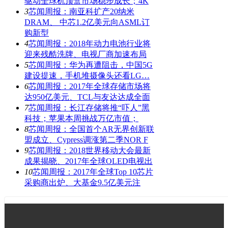
驱动全球机顶盒市场稳步成长；4K
3
芯闻周报：南亚科扩产20纳米
DRAM、 中芯1.2亿美元向ASML订
购新型
4
芯闻周报：2018年动力电池行业将
迎来残酷洗牌、电视厂商加速布局
5
芯闻周报：华为再遭阻击，中国5G
建设提速，手机堆摄像头还看LG…
6
芯闻周报：2017年全球存储市场将
达950亿美元、TCL与友达达成全面
7
芯闻周报：长江存储将推“吓人”黑
科技；苹果本周挑战万亿市值；
8
芯闻周报：全国首个AR无界创新联
盟成立、Cypress调涨第二季NOR F
9
芯闻周报：2018世界移动大会最新
成果揭晓、2017年全球OLED电视出
10
芯闻周报：2017年全球Top 10芯片
采购商出炉、大基金9.5亿美元注