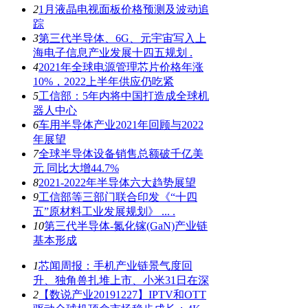
2
1月液晶电视面板价格预测及波动追
踪
3
第三代半导体、6G、元宇宙写入上
海电子信息产业发展十四五规划 .
4
2021年全球电源管理芯片价格年涨
10%，2022上半年供应仍吃紧
5
工信部：5年内将中国打造成全球机
器人中心
6
车用半导体产业2021年回顾与2022
年展望
7
全球半导体设备销售总额破千亿美
元 同比大增44.7%
8
2021-2022年半导体六大趋势展望
9
工信部等三部门联合印发《“十四
五”原材料工业发展规划》 ... .
10
第三代半导体-氮化镓(GaN)产业链
基本形成
1
芯闻周报：手机产业链景气度回
升、独角兽扎堆上市、小米31日在深
2
【数说产业20191227】IPTV和OTT