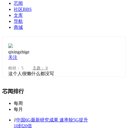
芯闻
社区
BBS
文库
导航
商城
qixingzhige
关注
粉丝：
5
主题：
0
这个人很懒什么都没写
芯闻排行
每周
每月
1
中国6G最新研究成果 速率较5G提升
10到20倍