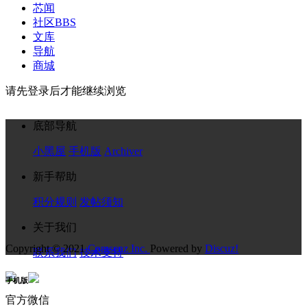
芯闻
社区
BBS
文库
导航
商城
请先登录后才能继续浏览
底部导航
小黑屋
手机版
Archiver
新手帮助
积分规则
发帖须知
关于我们
Copyright © 2021
Comsenz Inc.
Powered by
Discuz!
联系我们
技术支持
手机版
官方微信