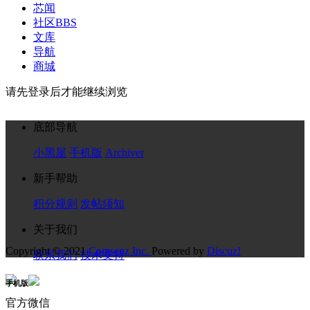
芯闻
社区
BBS
文库
导航
商城
请先登录后才能继续浏览
底部导航
小黑屋
手机版
Archiver
新手帮助
积分规则
发帖须知
关于我们
Copyright © 2021
Comsenz Inc.
Powered by
Discuz!
联系我们
技术支持
手机版
官方微信