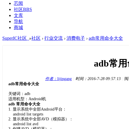
芯闻
社区
BBS
文库
导航
商城
SuperIC社区_
»
社区
›
行业交流
›
消费电子
›
adb常用命令大全
adb常
作者：
lijingang
|
时间：
2016-7-28 09:57:13
|
阅
adb
常用命令大全
关键词：
adb
适用机型：Android机
adb
常用命令大全
1. 显示系统中全部Android平台：
android list targets
2. 显示系统中全部AVD（模拟器）：
android list avd
3. 创建AVD（模拟器）：