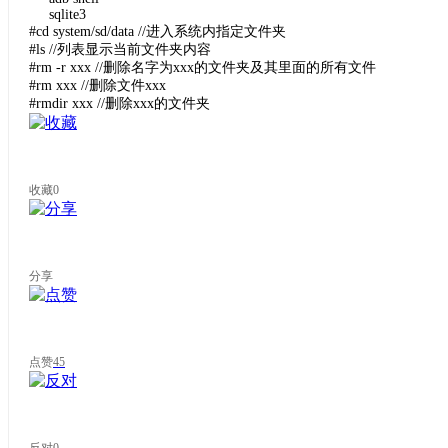
sqlite3
#cd system/sd/data //进入系统内指定文件夹
#ls //列表显示当前文件夹内容
#rm -r xxx //删除名字为xxx的文件夹及其里面的所有文件
#rm xxx //删除文件xxx
#rmdir xxx //删除xxx的文件夹
收藏
0
分享
点赞
45
反对
0