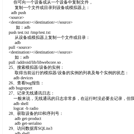
你可向一个设备或从一个设备中复制文件，
复制一个文件或目录到设备或模拟器上：
adb push
<source>
<destination></destination></source>
如：adb
push test.txt /tmp/test.txt
从设备或模拟器上复制一个文件或目录：
adb
pull <source>
<destination></destination></source>
如：adb
pull /addroid/lib/libwebcore.so .
25、搜索模拟器/设备的实例：
取得当前运行的模拟器/设备的实例的列表及每个实例的状态：
adb devices
26、查看bug报告：
adb bugreport
27、记录无线通讯日志：
一般来说，无线通讯的日志非常多，在运行时没必要去记录，但我
adb shell
logcat -b radio
28、获取设备的ID和序列号：
adb get-product
adb get-serialno
29、访问数据库SQLite3
adb shell