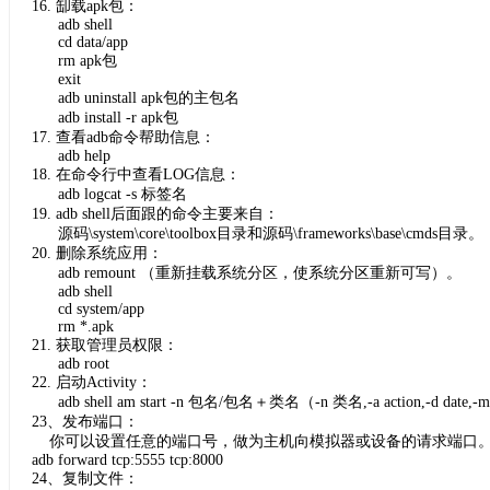
16. 缷载apk包：
adb shell
cd data/app
rm apk包
exit
adb uninstall apk包的主包名
adb install -r apk包
17. 查看adb命令帮助信息：
adb help
18. 在命令行中查看LOG信息：
adb logcat -s 标签名
19. adb shell后面跟的命令主要来自：
源码\system\core\toolbox目录和源码\frameworks\base\cmds目录。
20. 删除系统应用：
adb remount （重新挂载系统分区，使系统分区重新可写）。
adb shell
cd system/app
rm *.apk
21. 获取管理员权限：
adb root
22. 启动Activity：
adb shell am start -n 包名/包名＋类名（-n 类名,-a action,-d date,
23、发布端口：
你可以设置任意的端口号，做为主机向模拟器或设备的请求端口
adb forward tcp:5555 tcp:8000
24、复制文件：