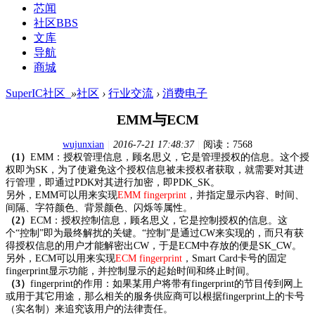
芯闻
社区
BBS
文库
导航
商城
SuperIC社区_
»
社区
›
行业交流
›
消费电子
EMM与ECM
wujunxian
|
2016-7-21 17:48:37
|
阅读：7568
（1）
EMM：授权管理信息，顾名思义，它是管理授权的信息。这个授
权即为SK，为了使避免这个授权信息被未授权者获取，就需要对其进
行管理，即通过PDK对其进行加密，即PDK_SK。
另外，EMM可以用来实现
EMM fingerprint
，并指定显示内容、时间、
间隔、字符颜色、背景颜色、闪烁等属性。
（2）
ECM：授权控制信息，顾名思义，它是控制授权的信息。这
个“控制”即为最终解扰的关键。“控制”是通过CW来实现的，而只有获
得授权信息的用户才能解密出CW，于是ECM中存放的便是SK_CW。
另外，ECM可以用来实现
ECM fingerprint
，Smart Card卡号的固定
fingerprint显示功能，并控制显示的起始时间和终止时间。
（3）
fingerprint的作用：如果某用户将带有fingerprint的节目传到网上
或用于其它用途，那么相关的服务供应商可以根据fingerprint上的卡号
（实名制）来追究该用户的法律责任。