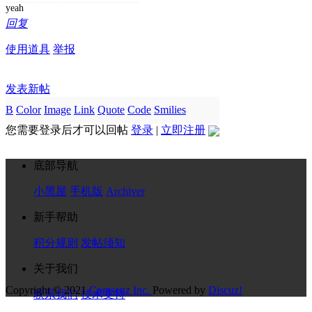
yeah
回复
使用道具
举报
发表新帖
B
Color
Image
Link
Quote
Code
Smilies
您需要登录后才可以回帖
登录
|
立即注册
底部导航
小黑屋
手机版
Archiver
新手帮助
积分规则
发帖须知
关于我们
Copyright © 2021
Comsenz Inc.
Powered by
Discuz!
联系我们
技术支持