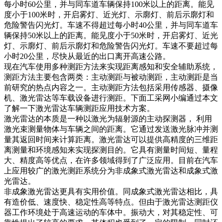
每小时60公里，并与同车道车辆保持100米以上的距离。能见
度小于100米时，开启雾灯、近光灯、示廓灯、前后示廓灯和
危险警告闪光灯。车速不得超过每小时40公里，并与同车道车
辆保持50米以上的距离。能见度小于50米时，开启雾灯、近光
灯、示廓灯、前后示廓灯和危险警告闪光灯。车速不要超过每
小时20公里，尽快从最近的出口离开高速公路。
现在汽车使用多种测距方法来实现距离感知和安全辅助系统，
测距方法主要包含两类：主动测距与被动测距，主动测距是当
前研究的热点内容之一。主动测距方法包括采用传感器、摄像
机、激光雷达等车载设备进行测距。下面工采网小编通过本文
了解一下激光雷达车辆测距应用技术方案。
激光雷达的本质是一种以激光为辐射源的主动探测器，
利用
激光束测量物体与车辆之间的距离。它通过发送激光脉冲并测
量其返回时间来计算距离。激光雷达可以提供高精度的三维距
离测量和环境感知来实现探测目的。它具有测量时间短、量程
大、精度高等优点，在许多领域得到了广泛应用。目前在汽车
上应用较广的激光测距系统分为非成象式激光雷达和成象式激
光雷达。
非成象激光雷达更具有实用价值。同成象式激光雷达相比，具
有造价低、速度快、稳定性高等特点。但由于激光雷达测距仪
器工作环境处于高速运动的车体中。振动大，对其稳定性、可