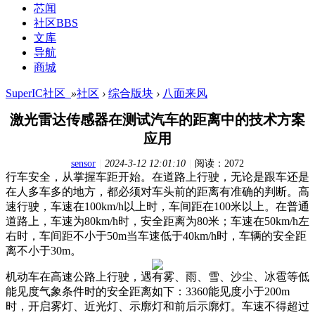
芯闻
社区
BBS
文库
导航
商城
SuperIC社区_
»
社区
›
综合版块
›
八面来风
激光雷达传感器在测试汽车的距离中的技术方案
应用
sensor
|
2024-3-12 12:01:10
|
阅读：2072
行车安全，从掌握车距开始。在道路上行驶，无论是跟车还是
在人多车多的地方，都必须对车头前的距离有准确的判断。高
速行驶，车速在
100km/h以上时，车间距在100米以上。在普通
道路上，车速为80km/h时，安全距离为80米；车速在50km/h左
右时，车间距不小于50m当车速低于40km/h时，车辆的安全距
离不小于30m。
机动车在高速公路上行驶，遇有雾、雨、雪、沙尘、冰雹等低
能见度气象条件时的安全距离如下：
3360能见度小于200m
时，开启雾灯、近光灯、示廓灯和前后示廓灯。车速不得超过