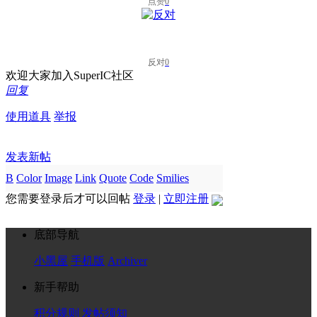
点赞
0
反对
0
欢迎大家加入SuperIC社区
回复
使用道具
举报
发表新帖
B
Color
Image
Link
Quote
Code
Smilies
您需要登录后才可以回帖
登录
|
立即注册
底部导航
小黑屋
手机版
Archiver
新手帮助
积分规则
发帖须知