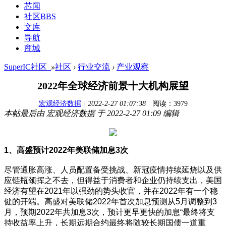
芯闻
社区
BBS
文库
导航
商城
SuperIC社区_
»
社区
›
行业交流
›
产业观察
2022年全球经济前景十大机构展望
宏观经济数据
|
2022-2-27 01:07:38
|
阅读：3979
本帖最后由 宏观经济数据 于 2022-2-27 01:09 编辑
1、高盛预计2022年美联储加息3次
尽管通胀高涨、人员配置备受挑战、新冠疫情持续延烧以及供
应链瓶颈挥之不去，但得益于消费者和企业仍持续支出，美国
经济有望在2021年以强劲的势头收官，并在2022年有一个稳
健的开端。高盛对美联储2022年首次加息预测从5月调整到3
月，预期2022年共加息3次，预计更早更快的加息“最终将支
持收益率上升，长期远期合约最终将随较长期国债一道重