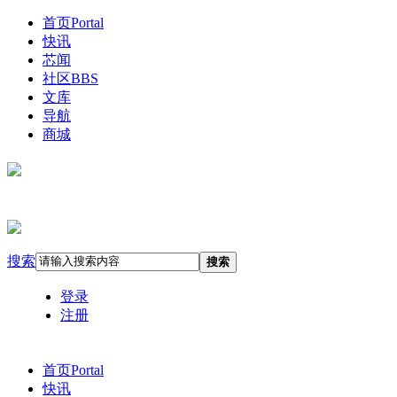
首页
Portal
快讯
芯闻
社区
BBS
文库
导航
商城
搜索
搜索
登录
注册
首页
Portal
快讯