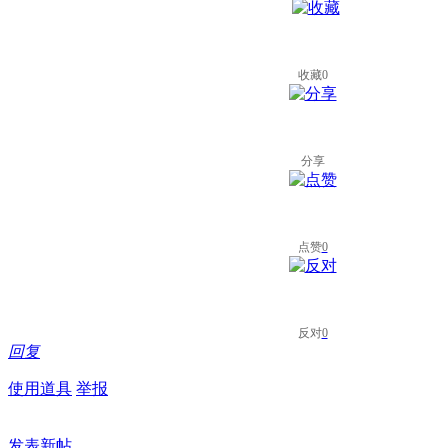
收藏
0
分享
点赞
0
反对
0
回复
使用道具
举报
发表新帖