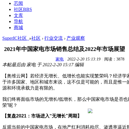
芯闻
社区
BBS
文库
导航
商城
SuperIC社区_
»
社区
›
行业交流
›
产业观察
2021年中国家电市场销售总结及2022年市场展望
家电
|
2022-2-20 15:13:19
|
阅读：3878
本帖最后由 家电 于 2022-2-20 15:17 编辑
【奥维云网】若经济无增长、低增长也能实现繁荣吗？经济学家
于许多国家、地区和城市来说，这不仅是可能的，而且是惟一
源和环境承载力是有限的。
我们终将面临市场的无增长/低增长，那么中国家电市场是否也
荣”呢？
【复盘2021：市场进入“无增长”周期】
反观当前的中国家电市场，在地产红利消耗殆尽、渗透率逼近