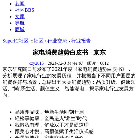
芯闻
社区
BBS
文库
导航
商城
SuperIC社区_
»
社区
›
行业交流
›
行业报告
家电消费趋势白皮书 - 京东
czy2015
|
2021-12-3 14:44:07
|
阅读：6812
京东研究院日前发布了2021年度《家电消费趋势白皮书》，
分析展现了家电行业的发展历程，并根据当下不同用户圈层的
消费喜好与场景，总结出五大类消费趋势：品质升级、健康乐
活、“懒”系生活、颜值主义、智能潮电，揭示家电行业发展方
向。
品质即品味，焕新生活即刻开启
轻松享健康，全民进入“养生”时代
我懒我有理，解放双手才是硬道理
颜美心才悦，高颜值赋予生活仪式感
全屋智能化，家电联动愉悦身心