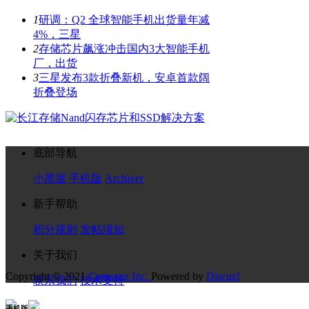
1
研调：Q2 全球智能手机出货量年减
4%，三星
2
存储芯片飙涨冲击国内3大智能手机
厂，出货
3
三星发布3款折叠新机，安卓首款阔
折叠登场
底部导航
小黑屋
手机版
Archiver
新手帮助
积分规则
发帖须知
关于我们
Copyright © 2021
Comsenz Inc.
Powered by
Discuz!
联系我们
技术支持
手机版