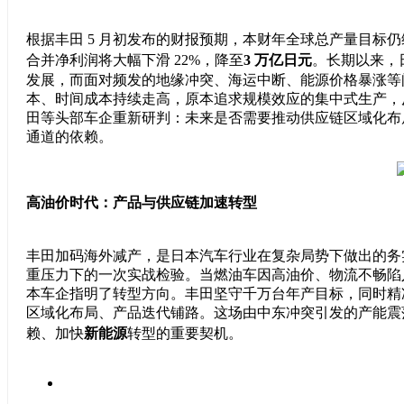
根据丰田 5 月初发布的财报预期，本财年全球总产量目标仍
合并净利润将大幅下滑 22%，降至
3 万亿日元
。长期以来，
发展，而面对频发的地缘冲突、海运中断、能源价格暴涨等
本、时间成本持续走高，原本追求规模效应的集中式生产，
田等头部车企重新研判：未来是否需要推动供应链区域化布
通道的依赖。
高油价时代：产品与供应链加速转型
丰田加码海外减产，是日本汽车行业在复杂局势下做出的务
重压力下的一次实战检验。当燃油车因高油价、物流不畅陷
本车企指明了转型方向。丰田坚守千万台年产目标，同时精
区域化布局、产品迭代铺路。这场由中东冲突引发的产能震
赖、加快
新能源
转型的重要契机。