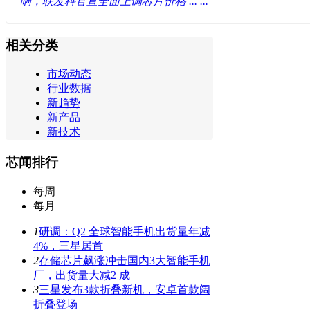
响，联发科官宣全面上调芯片价格 ... ...
相关分类
市场动态
行业数据
新趋势
新产品
新技术
芯闻排行
每周
每月
1
研调：Q2 全球智能手机出货量年减
4%，三星居首
2
存储芯片飙涨冲击国内3大智能手机
厂，出货量大减2 成
3
三星发布3款折叠新机，安卓首款阔
折叠登场