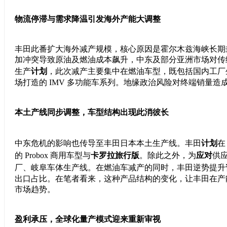
物流停滞与需求降温引发海外产能大调整
丰田此番扩大海外减产规模，核心原因是霍尔木兹海峡长期
加冲突导致原油及燃油成本飙升，中东及部分亚洲市场对传
生产
计划
，此次减产主要集中在燃油车型，既包括国内工厂生产
场打造的 IMV 多功能车系列。地缘政治风险对终端销量
本土产线同步调整，车型结构出现此消彼长
中东危机的影响也传导至丰田日本本土生产线。丰田
计划
在
的 Probox 商用车型与
卡罗拉旅行版
。除此之外，为
应对
供
厂、岐阜车体生产线。在燃油车减产的同时，丰田逆势提升
出口占比。在笔者看来，这种产品结构的变化，让丰田在产
市场趋势。
盈利承压，全球化量产模式迎来重新审视