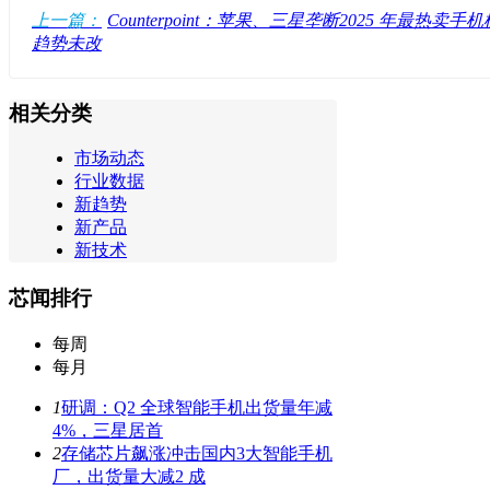
上一篇：
Counterpoint：苹果、三星垄断2025 年最热卖手
趋势未改
相关分类
市场动态
行业数据
新趋势
新产品
新技术
芯闻排行
每周
每月
1
研调：Q2 全球智能手机出货量年减
4%，三星居首
2
存储芯片飙涨冲击国内3大智能手机
厂，出货量大减2 成