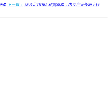
机榜单
下一篇：
华强北 DDR5 现货骤降，内存产业长期上行