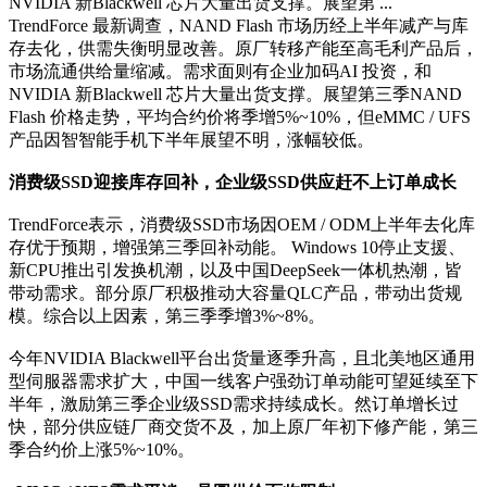
NVIDIA 新Blackwell 芯片大量出货支撑。展望第 ...
TrendForce 最新调查，NAND Flash 市场历经上半年减产与库
存去化，供需失衡明显改善。原厂转移产能至高毛利产品后，
市场流通供给量缩减。需求面则有企业加码AI 投资，和
NVIDIA 新Blackwell 芯片大量出货支撑。展望第三季NAND
Flash 价格走势，平均合约价将季增5%~10%，但eMMC / UFS
产品因智智能手机下半年展望不明，涨幅较低。
消费级SSD迎接库存回补，企业级SSD供应赶不上订单成长
TrendForce表示，消费级SSD市场因OEM / ODM上半年去化库
存优于预期，增强第三季回补动能。 Windows 10停止支援、
新CPU推出引发换机潮，以及中国DeepSeek一体机热潮，皆
带动需求。部分原厂积极推动大容量QLC产品，带动出货规
模。综合以上因素，第三季季增3%~8%。
今年NVIDIA Blackwell平台出货量逐季升高，且北美地区通用
型伺服器需求扩大，中国一线客户强劲订单动能可望延续至下
半年，激励第三季企业级SSD需求持续成长。然订单增长过
快，部分供应链厂商交货不及，加上原厂年初下修产能，第三
季合约价上涨5%~10%。