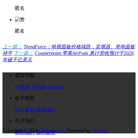
匿名
匿名
上一篇：
TrendForce：电视面板价格续跌，监视器、笔电面板
持平
下一篇：
Counterpoint:苹果AirPods 累计营收预计于2026
年破千亿美元
底部导航
小黑屋
手机版
Archiver
新手帮助
积分规则
发帖须知
关于我们
Copyright © 2021
Comsenz Inc.
Powered by
Discuz!
联系我们
技术支持