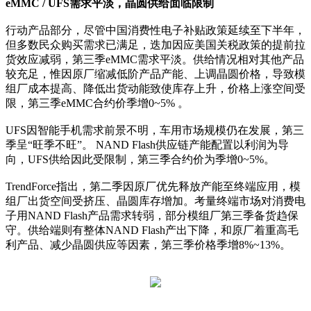
eMMC / UFS需求平淡，晶圆供给面临限制
行动产品部分，尽管中国消费性电子补贴政策延续至下半年，
但多数民众购买需求已满足，迭加因应美国关税政策的提前拉
货效应减弱，第三季eMMC需求平淡。供给情况相对其他产品
较充足，惟因原厂缩减低阶产品产能、上调晶圆价格，导致模
组厂成本提高、降低出货动能致使库存上升，价格上涨空间受
限，第三季eMMC合约价季增0~5% 。
UFS因智能手机需求前景不明，车用市场规模仍在发展，第三
季呈“旺季不旺”。 NAND Flash供应链产能配置以利润为导
向，UFS供给因此受限制，第三季合约价为季增0~5%。
TrendForce指出，第二季因原厂优先释放产能至终端应用，模
组厂出货空间受挤压、晶圆库存增加。考量终端市场对消费电
子用NAND Flash产品需求转弱，部分模组厂第三季备货趋保
守。供给端则有整体NAND Flash产出下降，和原厂着重高毛
利产品、减少晶圆供应等因素，第三季价格季增8%~13%。