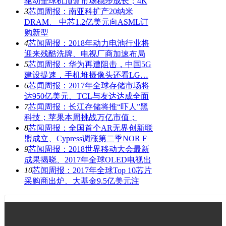
驱动全球机顶盒市场稳步成长；4K
3
芯闻周报：南亚科扩产20纳米
DRAM、 中芯1.2亿美元向ASML订
购新型
4
芯闻周报：2018年动力电池行业将
迎来残酷洗牌、电视厂商加速布局
5
芯闻周报：华为再遭阻击，中国5G
建设提速，手机堆摄像头还看LG…
6
芯闻周报：2017年全球存储市场将
达950亿美元、TCL与友达达成全面
7
芯闻周报：长江存储将推“吓人”黑
科技；苹果本周挑战万亿市值；
8
芯闻周报：全国首个AR无界创新联
盟成立、Cypress调涨第二季NOR F
9
芯闻周报：2018世界移动大会最新
成果揭晓、2017年全球OLED电视出
10
芯闻周报：2017年全球Top 10芯片
采购商出炉、大基金9.5亿美元注