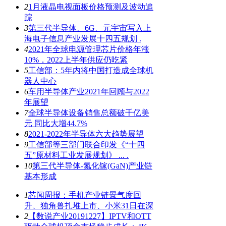
2
1月液晶电视面板价格预测及波动追
踪
3
第三代半导体、6G、元宇宙写入上
海电子信息产业发展十四五规划 .
4
2021年全球电源管理芯片价格年涨
10%，2022上半年供应仍吃紧
5
工信部：5年内将中国打造成全球机
器人中心
6
车用半导体产业2021年回顾与2022
年展望
7
全球半导体设备销售总额破千亿美
元 同比大增44.7%
8
2021-2022年半导体六大趋势展望
9
工信部等三部门联合印发《“十四
五”原材料工业发展规划》 ... .
10
第三代半导体-氮化镓(GaN)产业链
基本形成
1
芯闻周报：手机产业链景气度回
升、独角兽扎堆上市、小米31日在深
2
【数说产业20191227】IPTV和OTT