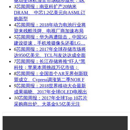
驱动全球机顶盒市场稳步成长；4K
3
芯闻周报：南亚科扩产20纳米
DRAM、 中芯1.2亿美元向ASML订
购新型
4
芯闻周报：2018年动力电池行业将
迎来残酷洗牌、电视厂商加速布局
5
芯闻周报：华为再遭阻击，中国5G
建设提速，手机堆摄像头还看LG…
6
芯闻周报：2017年全球存储市场将
达950亿美元、TCL与友达达成全面
7
芯闻周报：长江存储将推“吓人”黑
科技；苹果本周挑战万亿市值；
8
芯闻周报：全国首个AR无界创新联
盟成立、Cypress调涨第二季NOR F
9
芯闻周报：2018世界移动大会最新
成果揭晓、2017年全球OLED电视出
10
芯闻周报：2017年全球Top 10芯片
采购商出炉、大基金9.5亿美元注