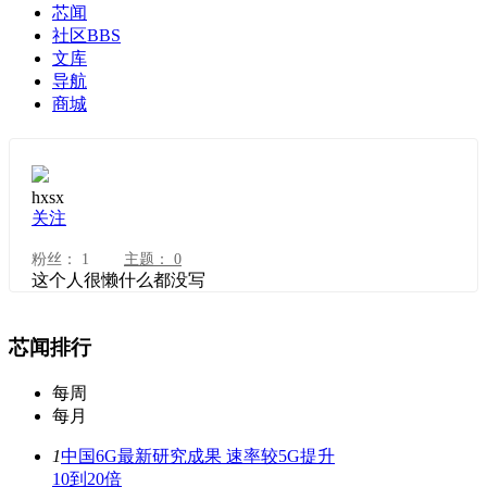
芯闻
社区
BBS
文库
导航
商城
hxsx
关注
粉丝：
1
主题：
0
这个人很懒什么都没写
芯闻排行
每周
每月
1
中国6G最新研究成果 速率较5G提升
10到20倍