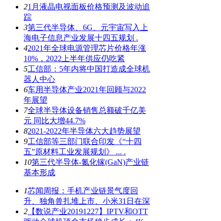
2
1月液晶电视面板价格预测及波动追
踪
3
第三代半导体、6G、元宇宙写入上
海电子信息产业发展十四五规划 .
4
2021年全球电源管理芯片价格年涨
10%，2022上半年供应仍吃紧
5
工信部：5年内将中国打造成全球机
器人中心
6
车用半导体产业2021年回顾与2022
年展望
7
全球半导体设备销售总额破千亿美
元 同比大增44.7%
8
2021-2022年半导体六大趋势展望
9
工信部等三部门联合印发《“十四
五”原材料工业发展规划》 ... .
10
第三代半导体-氮化镓(GaN)产业链
基本形成
1
芯闻周报：手机产业链景气度回
升、独角兽扎堆上市、小米31日在深
2
【数说产业20191227】IPTV和OTT