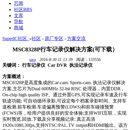
芯闻
社区
BBS
文库
导航
商城
SuperIC社区_
»
社区
›
原厂专区
›
方案交流
MSC8328P行车记录仪解决方案(可下载）
sara
|
2016-8-30 11:13:39
|
阅读：133556
关键词： 行车记录仪 Car DVR 执法记录仪
方案概述：
MSC8328P是高度集成的Car-cam. Sports-cam. 执法记录仪解决
方案,主芯片为Dual 600MHz 32-bit RISC 处理器，内置DDR ,
On-chip high quality ISP。通过外置GPS,可实现记录车速及行车
轨迹功能; 可自动循环录影,可设定每个档案录影时间。支持车
道检测.前车检测.车道偏离预警(LDWS)和前车碰撞预警
(FCWS)等，给用户提供良好的安全体验;支持WIFI互联，实现
实时预览.回放.下载及分享视频记录; 真正高清
1920x1080,30fps,支持NTSC/PAL.TV output和HDMI输出。该方