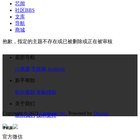
芯闻
社区
BBS
文库
导航
商城
抱歉，指定的主题不存在或已被删除或正在被审核
底部导航
小黑屋
手机版
Archiver
新手帮助
积分规则
发帖须知
关于我们
Copyright © 2021
Comsenz Inc.
Powered by
Discuz!
联系我们
技术支持
手机版
官方微信