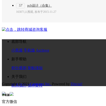
57
pcb设计（合集）
163071人围观, 发布于2015-11-27
底部导航
小黑屋
手机版
Archiver
新手帮助
积分规则
发帖须知
关于我们
Copyright © 2021
Comsenz Inc.
Powered by
Discuz!
联系我们
技术支持
手机版
官方微信