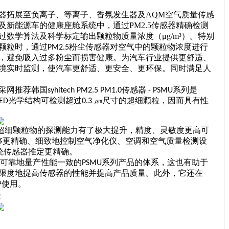
器拓展至负离子、等离子、香氛发生器及
AQM空气质量传感
及新能源车的健康座舱系统中，通过
PM2.5传感器精确检测
数学算法及科学标定输出颗粒物质量浓度（μg/m³）。
特别
颗粒时，通过
粉尘传感器对空气中的颗粒物浓度进行
PM2.5
，避免吸入过多粉尘而损害健康。
为汽车行业提供更舒适、
境实时监测，使汽车更舒适、更安全、更环保。同时满足人
采网推荐韩国
传感器
系列
是
syhitech PM2.5 PM1.0
- PSMU
光学结构可检测超过
㎛尺寸的超细颗粒，因而具有性
rED
0.3
超细颗粒物的探测能力有了极大提升，精度、灵敏度更高可
够更精确、细致地控制空气净化仪、空调和空气质量检测设
统传感器推定更精确。
可靠地量产性能一致的
系列产品的体系，这也有助于
PSMU
限度地提高传感器的性能并提高产品质量。此外，它还在
户使用。
：