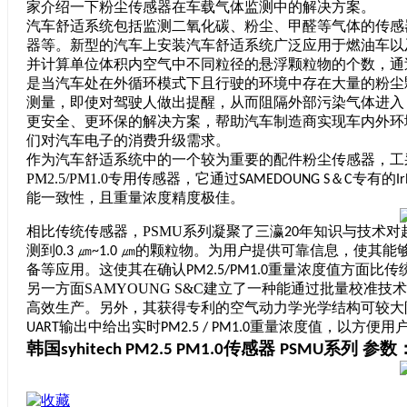
家介绍一下粉尘传感器在车载气体监测中的解决方案。
汽车舒适系统包括监测二氧化碳、粉尘、甲醛等气体的传感
器等。
新型的汽车上安装
汽车舒适系统广泛应用于燃油车以
并计算单位体积内空气中不同粒径的悬浮颗粒物的个数，通过
是当汽车处在外循环模式下且行驶的环境中存在大量的粉尘
测量，即使对驾驶人做出提醒，从而阻隔外部污染气体进入
更安全、更环保的解决方案，帮助汽车制造商实现车内外环
们对汽车电子的消费升级需求。
作为汽车舒适系统中的一个较为重要的配件粉尘传感器，工
PM2.5/PM1.0
专用传感器，它通过
＆
专有的
SAMEDOUNG S
C
I
能一致性，且重量浓度精度极佳。
相比传统传感器，
PSMU
系列凝聚了三瀛
年知识与技术对
20
测到
㎛
㎛的颗粒物。为用户提供可靠信息，使其能
0.3
~1.0
备等应用。这使其在确认
重量浓度值方面比传
PM2.5/PM1.0
另一方面SAMYOUNG S&C
建立了一种能通过批量校准技术
高效生产。另外，其获得专利的空气动力学光学结构可较大
输出中给出实时
重量浓度值，以方便用
UART
PM2.5 / PM1.0
韩国
传感器
系列 参数
syhitech PM2.5 PM1.0
PSMU