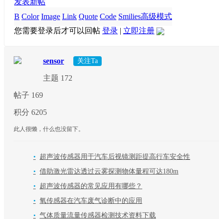
发表新帖
B
Color
Image
Link
Quote
Code
Smilies
高级模式
您需要登录后才可以回帖
登录
|
立即注册
sensor
关注Ta
主题 172
帖子 169
积分 6205
此人很懒，什么也没留下。
•
超声波传感器用于汽车后视镜测距提高行车安全性
•
借助激光雷达透过云雾探测物体量程可达180m
•
超声波传感器的常见应用有哪些？
•
氧传感器在汽车废气诊断中的应用
•
气体质量流量传感器检测技术资料下载