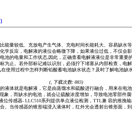
]
比能量较低、充放电产生气体、充电时间长能耗大、容易缺水等
化学反应，电解液的液位会略微下降，如果液位过低，不仅会影
电池的电量和工作状态,
因此，正确查看电解液液位是非常重要
标为止。若外部标记难以识别，必须拧下堵塞从内部检查，电解
么在使用过程中怎样判断铅酸蓄电池缺水状态？及时了解电池缺
(, 下载次数: 883)
的液体就是电解液，它是由蒸馏水和硫酸进行融合，用来在电池
的现象，而缺水的电池，就会让硫酸浓度增加，导致电池零部件
装液位传感器- LLC510系列提供单点液位检测，TTL兼 容的
合。当传感器的锥形端浸入液体时，红外光会透射出锥形面，到