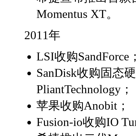
Momentus XT。
2011年
LSI收购SandForce
SanDisk收购固
PliantTechnology；
苹果收购Anobit；
Fusion-io收购IO Tu